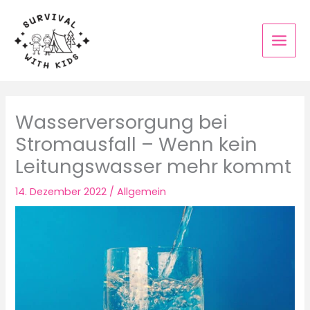
Zum
Inhalt
springen
Wasserversorgung bei
Stromausfall – Wenn kein
Leitungswasser mehr kommt
14. Dezember 2022
/
Allgemein